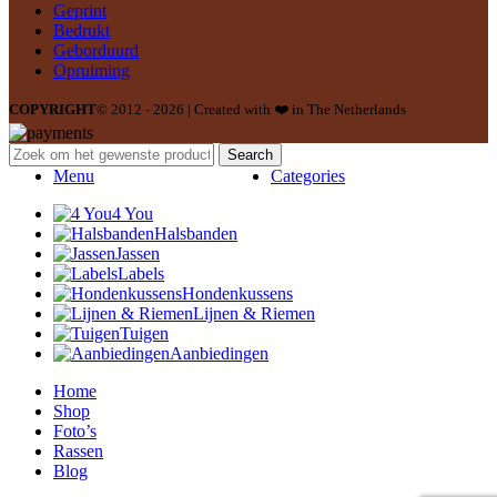
Geprint
Bedrukt
Geborduurd
Opruiming
COPYRIGHT
© 2012 - 2026 | Created with ❤️ in The Netherlands
Search
Menu
Categories
4 You
Halsbanden
Jassen
Labels
Hondenkussens
Lijnen & Riemen
Tuigen
Aanbiedingen
Home
Shop
Foto’s
Rassen
Blog