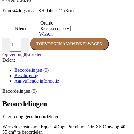
Oorspronkelijke
Huidige
€
26.10
€
34.80
prijs
prijs
Equest4dogs maat XS; labels 11x3cm
was:
is:
€ 34.80.
€ 26.10.
Oranje
Kleur
Wissen
Equest4Dogs Premium Tuig XS Omvang 40 - 55 cm aantal
TOEVOEGEN AAN WINKELWAGEN
-
+
Op verlanglijst zetten
Delen:
Beoordelingen (0)
Beschrijving
Aanvullende informatie
Beoordelingen (0)
Beoordelingen
Er zijn nog geen beoordelingen.
Wees de eerste om “Equest4Dogs Premium Tuig XS Omvang 40 –
55 cm” te beoordelen