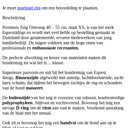
Je moet
ingelogd zijn
om een beoordeling te plaatsen.
Beschrijving
Premium Tuig Omvang 40 – 55 cm, maat XS, is van het merk
Equest4dogs en wordt met veel liefde op bestelling gemaakt in
Duitsland door getalenteerde, ervaren medewerkers van jong
familiebedrijf. De tuigen voldoen aan de hoge eisen van
professionals en
enthousiaste recreanten
.
De perfecte afwerking en keuze van materialen maken dit
hondentuig tot wat het is… klasse.
Superieure pasvorm en snit bij het hondentuig van Equest
4dogs.
Binnenzijde
afgewerkt met antislip, luchtdoorlatende, zacht
latex schuim, dat tijdens het bewegen zachtjes de rug en schouders
van de hond
masseert
.
De
buitenzijde
van het tuig is voorzien van robuust, krasbestendige
polyprophyleen
. Slijtvast en vochtwerend. Bovenop het tuig een
stevige
D-ring
om de
riem
aan vast te maken. Voorkomt aanraking
van de huid met het metaal.
Ook zit er bovenop het tuig een
handvat
om de hond aan op te
tillen of vast te pakken.