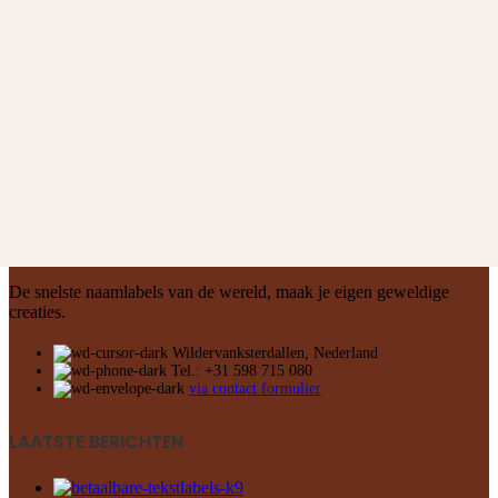
De snelste naamlabels van de wereld, maak je eigen geweldige
creaties.
Wildervanksterdallen, Nederland
Tel.: +31 598 715 080
via contact formulier
LAATSTE BERICHTEN