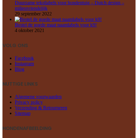
Duurzame tekstlabels voor hondentuig – Dutch design –
milieuvriendelijk
29 september 2022
Bestel de goede maat naamlabels voor k9!
4 oktober 2021
VOLG ONS
Facebook
Instagram
Blog
NUTTIGE LINKS
Algemene voorwaarden
Privacy policy
Verzending & Retourneren
Sitemap
HONDENAFBEELDING