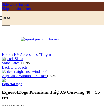
Skip to navigation
Skip to main content
MENU
-25%
Sold out
Home
/
K9-Accessoires
/
Tuigen
Shiba Patch
€
6.95
Back to products
Afghaanse Windhond Sticker
€
3.50
Equest4Dogs Premium Tuig XS Omvang 40 – 55
cm